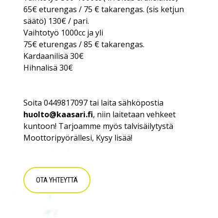
65€ eturengas / 75 € takarengas. (sis ketjun
säätö) 130€ / pari.
Vaihtotyö 1000cc ja yli
75€ eturengas / 85 € takarengas.
Kardaanilisä 30€
Hihnalisä 30€
Soita 0449817097 tai laita sähköpostia
huolto@kaasari.fi
, niin laitetaan vehkeet
kuntoon! Tarjoamme myös talvisäilytystä
Moottoripyörällesi, Kysy lisää!
OTA YHTEYTTÄ