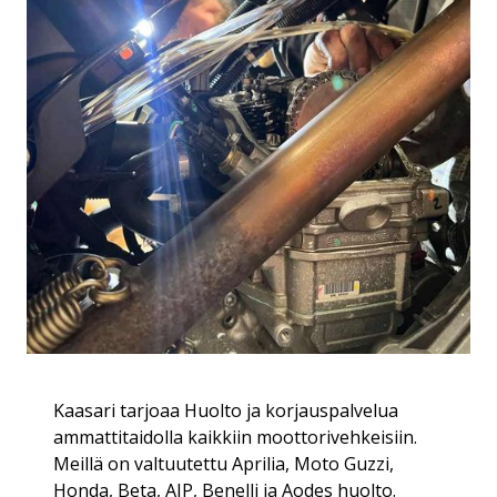
Kaasari tarjoaa Huolto ja korjauspalvelua
ammattitaidolla kaikkiin moottorivehkeisiin.
Meillä on valtuutettu Aprilia, Moto Guzzi,
Honda, Beta, AJP, Benelli ja Aodes huolto.