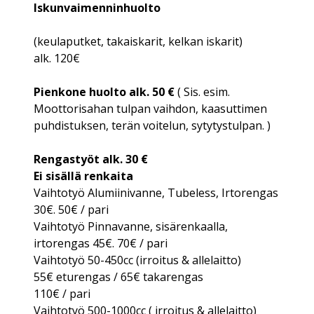
Iskunvaimenninhuolto
(keulaputket, takaiskarit, kelkan iskarit)
alk. 120€
Pienkone huolto alk. 50 €
( Sis. esim.
Moottorisahan tulpan vaihdon, kaasuttimen
puhdistuksen, terän voitelun, sytytystulpan. )
Rengastyöt alk. 30 €
Ei sisällä renkaita
Vaihtotyö Alumiinivanne, Tubeless, Irtorengas
30€. 50€ / pari
Vaihtotyö Pinnavanne, sisärenkaalla,
irtorengas 45€. 70€ / pari
Vaihtotyö 50-450cc (irroitus & allelaitto)
55€ eturengas / 65€ takarengas
110€ / pari
Vaihtotyö 500-1000cc ( irroitus & allelaitto)